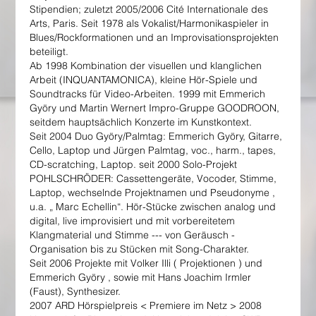
Stipendien; zuletzt 2005/2006 Cité Internationale des
Arts, Paris. Seit 1978 als Vokalist/Harmonikaspieler in
Blues/Rockformationen und an Improvisationsprojekten
beteiligt.
Ab 1998 Kombination der visuellen und klanglichen
Arbeit (INQUANTAMONICA), kleine Hör-Spiele und
Soundtracks für Video-Arbeiten. 1999 mit Emmerich
Györy und Martin Wernert Impro-Gruppe GOODROON,
seitdem hauptsächlich Konzerte im Kunstkontext.
Seit 2004 Duo Györy/Palmtag: Emmerich Györy, Gitarre,
Cello, Laptop und Jürgen Palmtag, voc., harm., tapes,
CD-scratching, Laptop. seit 2000 Solo-Projekt
POHLSCHRÖDER: Cassettengeräte, Vocoder, Stimme,
Laptop, wechselnde Projektnamen und Pseudonyme ,
u.a. „ Marc Echellin“. Hör-Stücke zwischen analog und
digital, live improvisiert und mit vorbereitetem
Klangmaterial und Stimme --- von Geräusch -
Organisation bis zu Stücken mit Song-Charakter.
Seit 2006 Projekte mit Volker Illi ( Projektionen ) und
Emmerich Györy , sowie mit Hans Joachim Irmler
(Faust), Synthesizer.
2007 ARD Hörspielpreis < Premiere im Netz > 2008