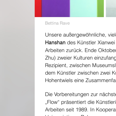
Bettina Rave
Unsere außergewöhnliche, vie
des Künstler Xianwe
Hanshan
Arbeiten zurück. Ende Oktobe
Zhu) zweier Kulturen einzufang
Rezipient, zwischen Museumsle
dem Künstler zwischen zwei Ku
Hohentwiels eine Zusammenfas
Die Vorbereitungen zur nächst
„Flow“ präsentiert die Künstl
Arbeiten seit 1989. In Kooper